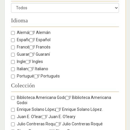
Idioma
Alemán //
Alemán
Español //
Español
Francés //
Francés
Guaraní //
Guaraní
Ingles //
Ingles
Italiano //
Italiano
Portugués //
Portugués
Colección
Biblioteca Americana Godoi //
Biblioteca Americana
Godoi
Enrique Solano López. //
Enrique Solano López.
Juan E. O’leary //
Juan E. O’leary
Julio Contreras Roqué //
Julio Contreras Roqué