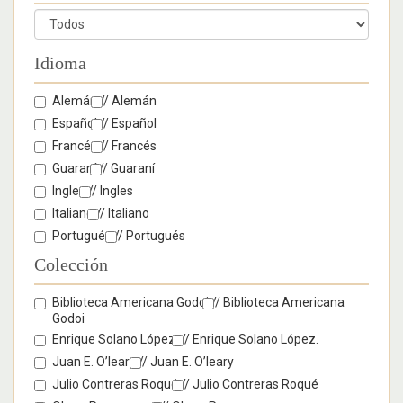
Idioma
Alemán //
Alemán
Español //
Español
Francés //
Francés
Guaraní //
Guaraní
Ingles //
Ingles
Italiano //
Italiano
Portugués //
Portugués
Colección
Biblioteca Americana Godoi //
Biblioteca Americana
Godoi
Enrique Solano López. //
Enrique Solano López.
Juan E. O’leary //
Juan E. O’leary
Julio Contreras Roqué //
Julio Contreras Roqué